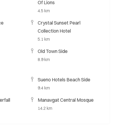
Of Lions
4.5 km
ce
Crystal Sunset Pearl
Collection Hotel
5.1 km
Old Town Side
8.9 km
Sueno Hotels Beach Side
9.4 km
rfall
Manavgat Central Mosque
14.2 km