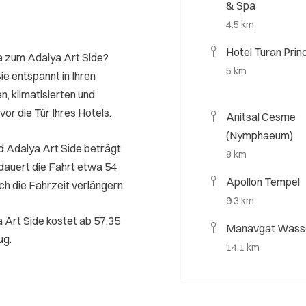
& Spa
4.5 km
Hotel Turan Prin
a zum Adalya Art Side?
5 km
e entspannt in Ihren
n, klimatisierten und
vor die Tür Ihres Hotels.
Anitsal Cesme
(Nymphaeum)
d Adalya Art Side beträgt
8 km
dauert die Fahrt etwa 54
Apollon Tempel
ch die Fahrzeit verlängern.
9.3 km
 Art Side kostet ab 57,35
Manavgat Wasse
ug.
14.1 km