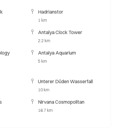
ik
Hadrianstor
1 km
Antalya Clock Tower
2.2 km
ology
Antalya Aquarium
5 km
Unterer Düden Wasserfall
10 km
s
Nirvana Cosmopolitan
16.7 km