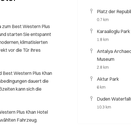
Platz der Republ
0.7 km
ya zum Best Western Plus
Karaalioglu Park
und starten Sie entspannt
1.8 km
modernen, klimatisierten
ekt vor die Tür Ihres
Antalya Archae
Museum
2.8 km
nd Best Western Plus Khan
Aktur Park
sbedingungen dauert die
6 km
ßzeiten kann sich die
Duden Waterfall
10.3 km
Western Plus Khan Hotel
gewählten Fahrzeug.