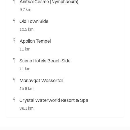
Anitsal Cesme (Nymphaeum)
9.7 km
Old Town Side
10.5 km
Apollon Tempel
11 km
Sueno Hotels Beach Side
11 km
Manavgat Wasserfall
15.8 km
Crystal Waterworld Resort & Spa
36.1 km