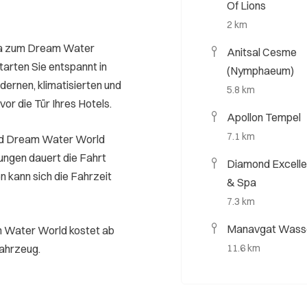
Of Lions
2 km
lya zum Dream Water
Anitsal Cesme
arten Sie entspannt in
(Nymphaeum)
dernen, klimatisierten und
5.8 km
vor die Tür Ihres Hotels.
Apollon Tempel
7.1 km
und Dream Water World
ungen dauert die Fahrt
Diamond Excelle
n kann sich die Fahrzeit
& Spa
7.3 km
Manavgat Wasse
m Water World kostet ab
Fahrzeug.
11.6 km