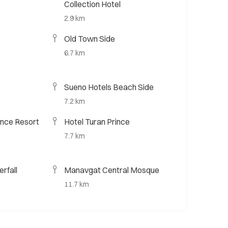
Collection Hotel
2.9 km
Old Town Side
6.7 km
Sueno Hotels Beach Side
7.2 km
nce Resort
Hotel Turan Prince
7.7 km
rfall
Manavgat Central Mosque
11.7 km