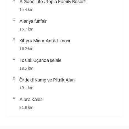
A Good Life Utopia Family Resort
15.4 km
Alanya funfair
15.7 km
Kibyra Minor Antik Limanı
16.2 km
Toslak Uçanca şelale
16.5 km
Ördekli Kamp ve Piknik Alanı
19.1 km
Alara Kalesi
21.6 km