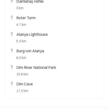
Damlataş Höhle
3 km
Roter Turm
4.7 km
Alanya Lighthouse
5.3 km
Burg von Alanya
6.3 km
Dim River National Park
15.8 km
Dim Cave
17.3 km