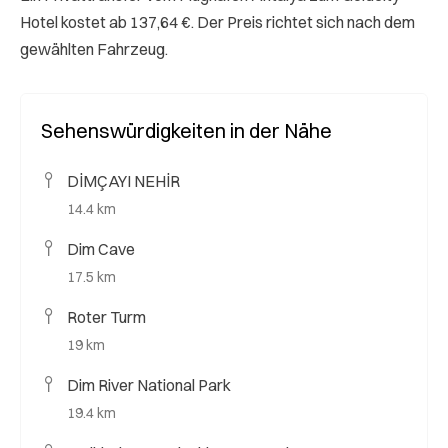
Hotel kostet ab 137,64 €. Der Preis richtet sich nach dem
gewählten Fahrzeug.
Sehenswürdigkeiten in der Nähe
DİMÇAYI NEHİR
14.4 km
Dim Cave
17.5 km
Roter Turm
19 km
Dim River National Park
19.4 km