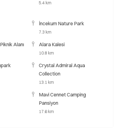
5.4 km
İncekum Nature Park
7.3 km
Piknik Alanı
Alara Kalesi
10.8 km
npark
Crystal Admiral Aqua
Collection
13.1 km
Mavi Cennet Camping
Pansiyon
17.6 km