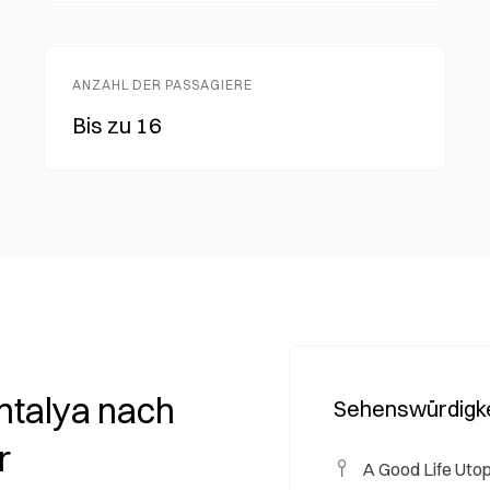
ANZAHL DER PASSAGIERE
Bis zu 16
ntalya nach
Sehenswürdigke
r
A Good Life Utop