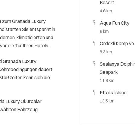
Resort
4.6 km
ya zum Granada Luxury
Aqua Fun City
d starten Sie entspannt in
6 km
dernen, klimatisierten und
Ördekli Kamp ve 
vor die Tür Ihres Hotels.
8.3 km
nd Granada Luxury
Sealanya Dolphi
rkehrsbedingungen dauert
Seapark
Stoßzeiten kann sich die
11.9 km
Eftalia İsland
da Luxury Okurcalar
13.5 km
gewählten Fahrzeug.