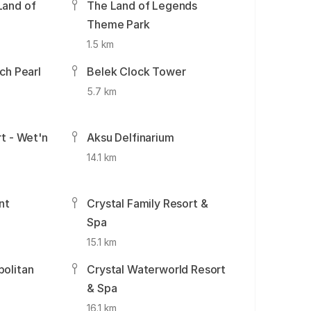
Land of
The Land of Legends
Theme Park
1.5 km
ch Pearl
Belek Clock Tower
5.7 km
t - Wet'n
Aksu Delfinarium
14.1 km
nt
Crystal Family Resort &
Spa
15.1 km
olitan
Crystal Waterworld Resort
& Spa
16.1 km