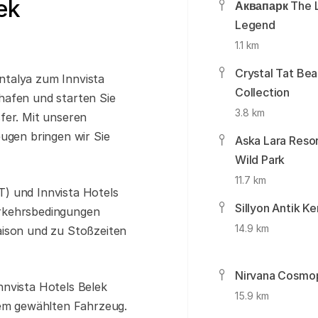
ek
Аквапарк The 
Legend
1.1 km
Crystal Tat Bea
ntalya zum Innvista
Collection
hafen und starten Sie
3.8 km
fer. Mit unseren
eugen bringen wir Sie
Aska Lara Resor
Wild Park
11.7 km
) und Innvista Hotels
Sillyon Antik Ke
erkehrsbedingungen
14.9 km
aison und zu Stoßzeiten
Nirvana Cosmop
nnvista Hotels Belek
15.9 km
dem gewählten Fahrzeug.