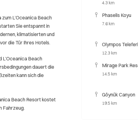
4.3 km
Phaselis Koyu
ya zum L’Oceanica Beach
7.6 km
tarten Sie entspannt in
dernen, klimatisierten und
vor die Tür Ihres Hotels.
Olympos Telefer
12.3 km
nd L’Oceanica Beach
Mirage Park Res
rsbedingungen dauert die
14.5 km
ßzeiten kann sich die
Göynük Canyon
anica Beach Resort kostet
19.5 km
en Fahrzeug.