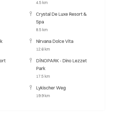
4.5 km
Crystal De Luxe Resort &
Spa
8.5 km
ik
Nirvana Dolce Vita
12.6 km
ort
DİNOPARK - Dino Lezzet
Park
17.5 km
Lykischer Weg
19.9 km