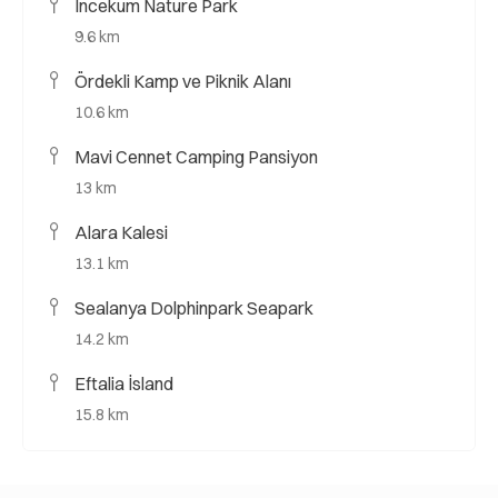
İncekum Nature Park
9.6 km
Ördekli Kamp ve Piknik Alanı
10.6 km
Mavi Cennet Camping Pansiyon
13 km
Alara Kalesi
13.1 km
Sealanya Dolphinpark Seapark
14.2 km
Eftalia İsland
15.8 km