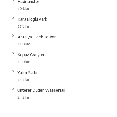
Hadrianstor
10.6 km
Karaalioglu Park
11.5 km
Antalya Clock Tower
11.9 km
Kapuz Canyon
13.9 km
Yalım Parkı
14.1 km
Unterer Düden Wasserfall
24.2 km