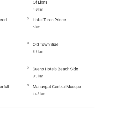
Of Lions
4.6 km
earl
Hotel Turan Prince
5 km
Old Town Side
8.8 km
Sueno Hotels Beach Side
9.3 km
rfall
Manavgat Central Mosque
14.3 km