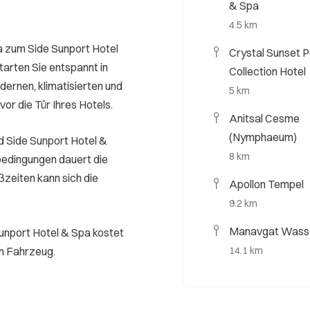
& Spa
4.5 km
a zum Side Sunport Hotel
Crystal Sunset P
arten Sie entspannt in
Collection Hotel
dernen, klimatisierten und
5 km
vor die Tür Ihres Hotels.
Anitsal Cesme
(Nymphaeum)
d Side Sunport Hotel &
8 km
bedingungen dauert die
ßzeiten kann sich die
Apollon Tempel
9.2 km
Manavgat Wasse
unport Hotel & Spa kostet
en Fahrzeug.
14.1 km