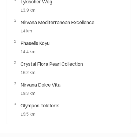
Lykischer Weg
13.9 km
Nirvana Mediterranean Excellence
14 km
Phaselis Koyu
14.4 km
Crystal Flora Pearl Collection
16.2 km
Nirvana Dolce Vita
19.3 km
Olympos Teleferik
19.5 km