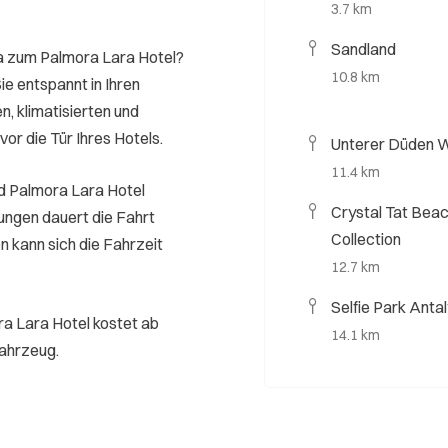
3.7 km
Sandland
a zum Palmora Lara Hotel?
10.8 km
e entspannt in Ihren
n, klimatisierten und
vor die Tür Ihres Hotels.
Unterer Düden W
11.4 km
d Palmora Lara Hotel
Crystal Tat Beac
ungen dauert die Fahrt
Collection
n kann sich die Fahrzeit
12.7 km
Selfie Park Anta
ra Lara Hotel kostet ab
14.1 km
Fahrzeug.