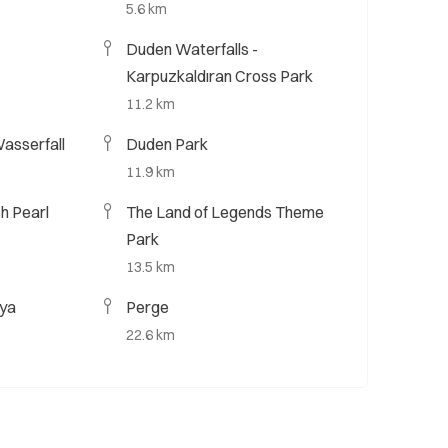
5.6 km
Duden Waterfalls -
Karpuzkaldıran Cross Park
11.2 km
asserfall
Duden Park
11.9 km
h Pearl
The Land of Legends Theme
Park
13.5 km
lya
Perge
22.6 km